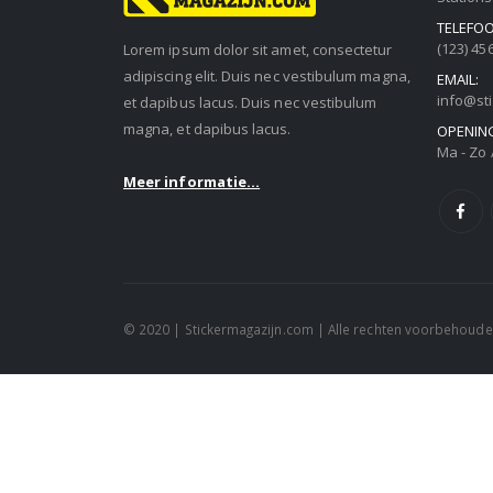
TELEFO
(123) 45
Lorem ipsum dolor sit amet, consectetur
adipiscing elit. Duis nec vestibulum magna,
EMAIL:
info@st
et dapibus lacus. Duis nec vestibulum
magna, et dapibus lacus.
OPENING
Ma - Zo /
Meer informatie...
© 2020 | Stickermagazijn.com | Alle rechten voorbehoud