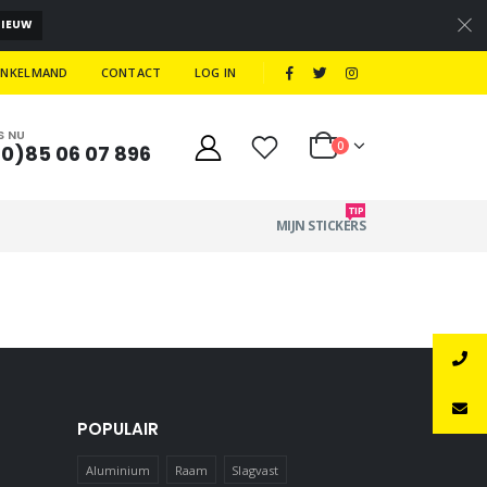
NIEUW
|
INKELMAND
CONTACT
LOG IN
S NU
0
(0)85 06 07 896
TIP
MIJN STICKERS
POPULAIR
Aluminium
Raam
Slagvast