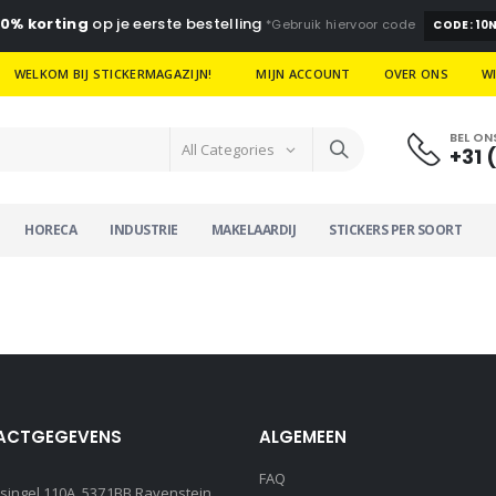
10% korting
op je eerste bestelling
*Gebruik hiervoor code
CODE: 10
WELKOM BIJ STICKERMAGAZIJN!
MIJN ACCOUNT
OVER ONS
W
BEL ON
All Categories
+31 
HORECA
INDUSTRIE
MAKELAARDIJ
STICKERS PER SOORT
ACTGEGEVENS
ALGEMEEN
FAQ
ssingel 110A, 5371BB Ravenstein